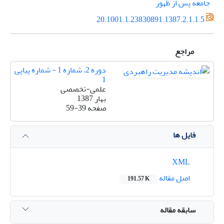
جامعه پس از ظهور
20.1001.1.23830891.1387.2.1.1.5
مراجع
دوره 2، شماره 1 - شماره پیاپی
1
علمی-تخصصی
بهار 1387
صفحه
59-39
فایل ها
XML
اصل مقاله
191.57 K
سابقه مقاله