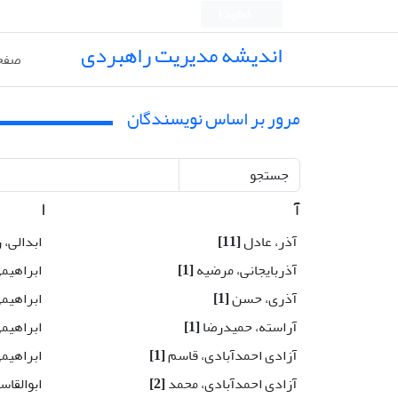
English
اندیشه مدیریت راهبردی
صفح
مرور بر اساس نویسندگان
جستجو
آ
ا
آذر، عادل
[11]
ابدالی، 
آذربایجانی، مرضیه
[1]
ابراهیم
آذری، حسن
[1]
ابراهیم
آراسته، حمیدرضا
[1]
ابراهیم
آزادی احمدآبادی، قاسم
[1]
ابراهیم
آزادی احمدآبادی، محمد
[2]
ابوالقاس