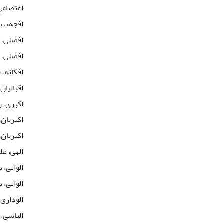
اعتصامی
افجهء، س
افضلی، 
افضلی، 
افکانه،
اقبالیان
اکبری، 
اکبریان،
اکبریان،
الهی، عل
الوانی،
الوانی،
الوداری
الیاسی،