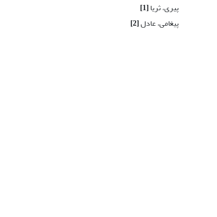
پیری، ثریا
[1]
پیغامی، عادل
[2]