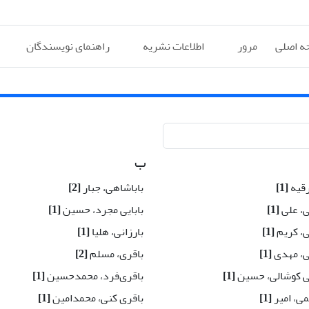
ه اصلی
مرور
اطلاعات نشریه
راهنمای نویسندگان
ب
رقیه
[1]
باباشاهی، جبار
[2]
ی، علی
[1]
بابایی مجرد، حسین
[1]
ی، کریم
[1]
بارزانی، هلیا
[1]
ی، مهدی
[1]
باقری، مسلم
[2]
ی کوشالی، حسین
[1]
باقری‌فرد، محمدحسین
[1]
می، امیر
[1]
باقری کنی، محمدامین
[1]