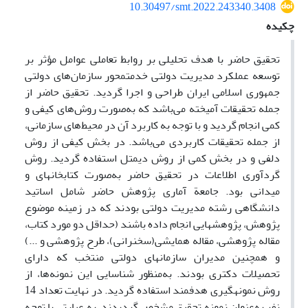
10.30497/smt.2022.243340.3408
چکیده
تحقیق حاضر با هدف تحلیلی بر روابط تعاملی عوامل مؤثر بر
توسعه عملکرد مدیریت دولتی خدمت­محور سازمان‌های دولتی
جمهوری اسلامی ایران طراحی و اجرا گردید. تحقیق حاضر از
جمله تحقیقات آمیخته می‌باشد که به‌صورت روش‌های کیفی و
کمی انجام گردید و با توجه به کاربرد آن در محیط‌های سازمانی،
از جمله تحقیقات کاربردی می‌باشد. در بخش کیفی از روش
دلفی و در بخش کمی از روش دیمتل استفاده گردید. روش
گردآوری اطلاعات در تحقیق حاضر به‌صورت کتابخانه­ای و
میدانی بود. جامعة آماری پژوهش حاضر شامل اساتید
دانشگاهی رشته مدیریت دولتی بودند که در زمینه موضوع
پژوهش، پژوهش­هایی انجام داده باشند (حداقل دو مورد کتاب،
مقاله پژوهشی، مقاله همایشی(سخنرانی)، طرح پژوهشی و ...)
و همچنین مدیران سازمان­های دولتی منتخب که دارای
تحصیلات دکتری بودند. به‌منظور شناسایی این نمونه‌ها، از
روش نمونه­گیری هدفمند استفاده گردید. در نهایت تعداد 14
نفر به‌عنوان نمونه تحقیق مشخص گردیدند. به عبارتی با توجه